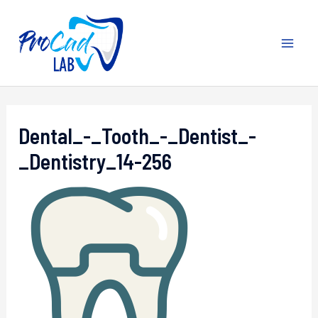
Ir
al
contenido
MA
ME
Dental_-_Tooth_-_Dentist_-
_Dentistry_14-256