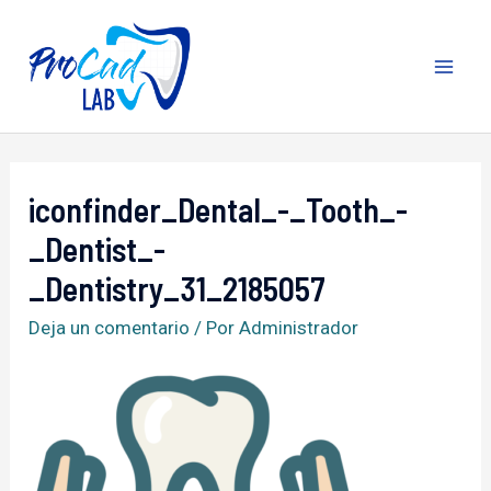
Ir
al
contenido
MA
ME
iconfinder_Dental_-_Tooth_-
_Dentist_-
_Dentistry_31_2185057
Deja un comentario
/ Por
Administrador