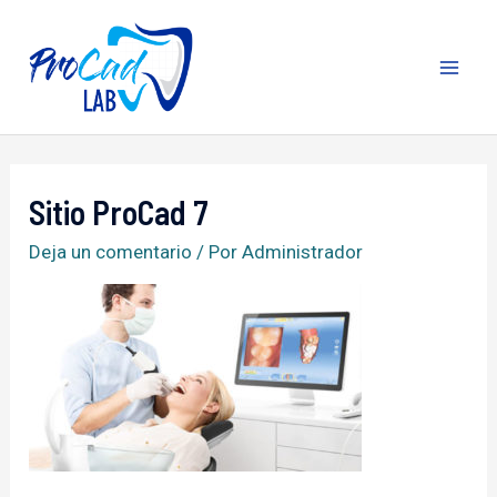
Ir
al
contenido
MA
ME
Sitio ProCad 7
Deja un comentario
/ Por
Administrador