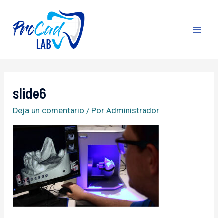
Ir
al
contenido
MA
ME
slide6
Deja un comentario
/ Por
Administrador