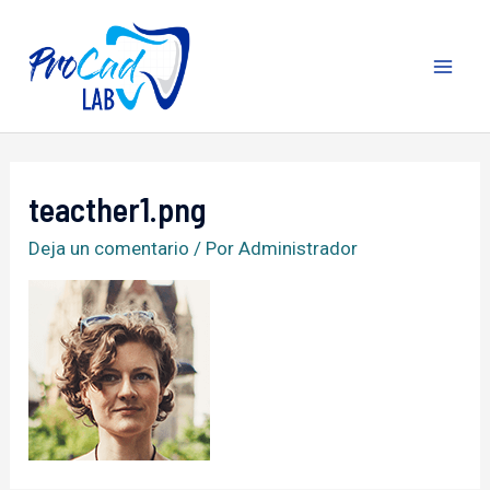
Ir
al
contenido
MA
ME
teacther1.png
Deja un comentario
/ Por
Administrador